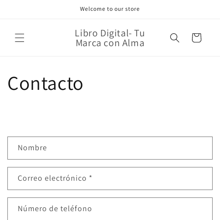
Ir
Welcome to our store
directamente
al contenido
Libro Digital- Tu
Carrito
Marca con Alma
Contacto
F
Nombre
o
r
Correo electrónico
*
m
u
l
Número de teléfono
a