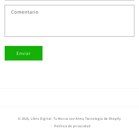
r
Comentario
i
o
d
e
c
Enviar
o
n
t
a
c
t
o
Formas
© 2026,
Libro Digital- Tu Marca con Alma
Tecnología de Shopify
de
Política de privacidad
pago