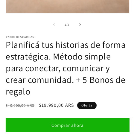
de
1
/
2
+2000 DESCARGAS
Planificá tus historias de forma
estratégica. Método simple
para conectar, comunicar y
crear comunidad. + 5 Bonos de
regalo
Precio
Precio
$19.990,00 ARS
$40.000,00 ARS
Oferta
habitual
de
oferta
Comprar ahora