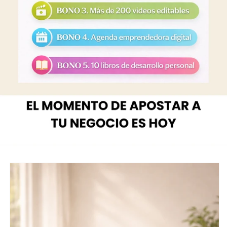
Ir
directamente
a la
información
del producto