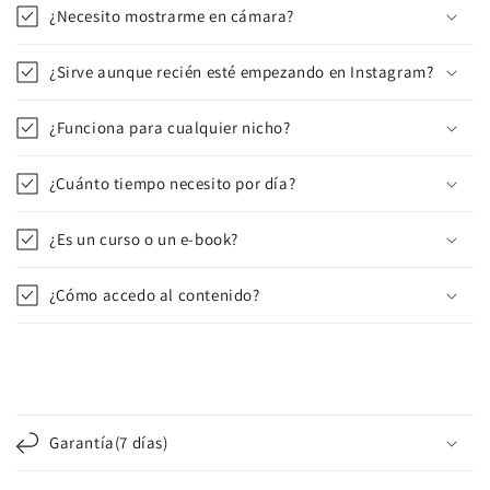
¿Necesito mostrarme en cámara?
¿Sirve aunque recién esté empezando en Instagram?
¿Funciona para cualquier nicho?
¿Cuánto tiempo necesito por día?
¿Es un curso o un e-book?
¿Cómo accedo al contenido?
C
o
Garantía(7 días)
n
t